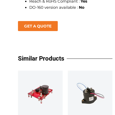
Reach & RoHS Compliant :
Yes
DO-160 version available :
No
GET A QUOTE
Similar Products