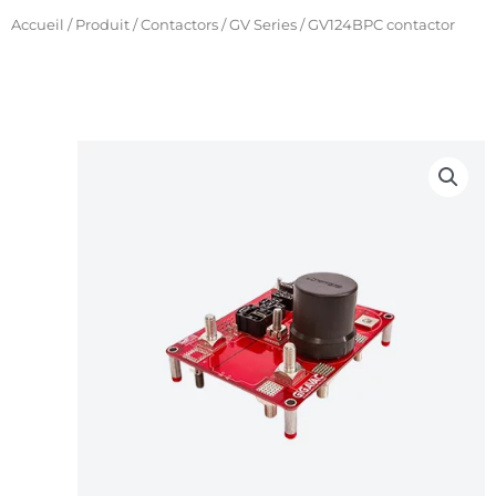
Aller
Accueil
/
Produit
/
Contactors
/
GV Series
/ GV124BPC contactor
au
contenu