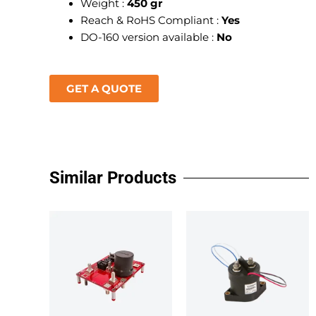
Weight :
450 gr
Reach & RoHS Compliant :
Yes
DO-160 version available :
No
GET A QUOTE
Similar Products